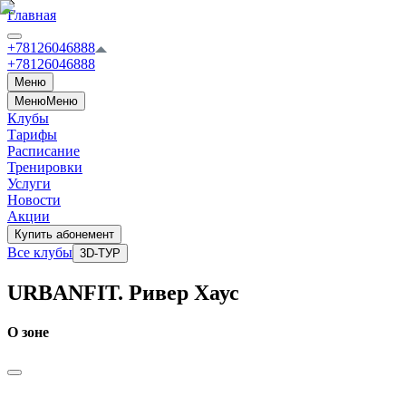
Главная
+78126046888
+78126046888
Меню
Меню
Меню
Клубы
Тарифы
Расписание
Тренировки
Услуги
Новости
Акции
Купить абонемент
Все клубы
3D-ТУР
URBANFIT. Ривер Хаус
О зоне