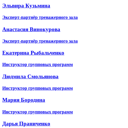
Эльвира Кузьмина
Эксперт-партнёр тренажерного зала
Анастасия Винокурова
Эксперт-партнёр тренажерного зала
Екатерина Рыбальченко
Инструктор групповых программ
Людмила Смольянова
Инструктор групповых программ
Мария Бородина
Инструктор групповых программ
Дарья Праниченко