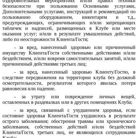
оздоровительных мероприятиях и/или правил техники
безопасности при пользовании Основными услугами,
Дополнительными услугами, инструкций и рекомендаций по
пользованию оборудованием, инвентарем и т.д.,
предупреждающих, ограничивающих и/или запрещающих
табличек и надписей, размещенных в Клубе или месте
оказания услуг; и/или в результате умышленных действий,
либо по неосторожности Клиента/Гостя;
- за вред, нанесенный здоровью или причиненный
имуществу Клиента/Гостя собственными действиями и/или
бездействием, и/или вовремя самостоятельных занятий, и/или
причиненный действиями третьих лиц;
- за вред, нанесенный здоровью Клиенту/Гостю, в
следствие передвижения на территории клуба без должной
осмотрительности, результатом которого явилась потеря
равновесия или падение.
- за утрату или повреждение личных вещей,
оставленных в раздевалках или в других помещениях Клуба;
- за вред, связанный с ухудшением здоровья, если
состояние здоровья Клиента/Гостя ухудшилось в результате
острого заболевания; обострения травмы или хронического
заболевания, собственных действий и/или бездействий
Клиента/Гостя, третьих лиц, не являющихся сотрудниками
Клуба;