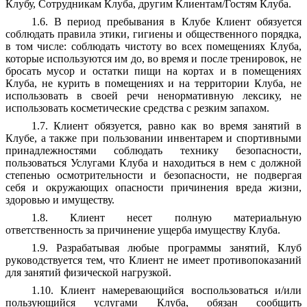
Клубу, Сотрудникам Клуба, другим Клиентам/Гостям Клуба.
1.6. В период пребывания в Клубе Клиент обязуется
соблюдать правила этики, гигиены и общественного порядка,
в том числе: соблюдать чистоту во всех помещениях Клуба,
которые используются им до, во время и после тренировок, не
бросать мусор и остатки пищи на кортах и в помещениях
Клуба, не курить в помещениях и на территории Клуба, не
использовать в своей речи ненормативную лексику, не
использовать косметические средства с резким запахом.
1.7. Клиент обязуется, равно как во время занятий в
Клубе, а также при пользовании инвентарем и спортивными
принадлежностями соблюдать технику безопасности,
пользоваться Услугами Клуба и находиться в нем с должной
степенью осмотрительности и безопасности, не подвергая
себя и окружающих опасности причинения вреда жизни,
здоровью и имуществу.
1.8. Клиент несет полную материальную
ответственность за причинение ущерба имуществу Клуба.
1.9. Разрабатывая любые программы занятий, Клуб
руководствуется тем, что Клиент не имеет противопоказаний
для занятий физической нагрузкой.
1.10. Клиент намеревающийся воспользоваться и/или
пользующийся услугами Клуба, обязан сообщить