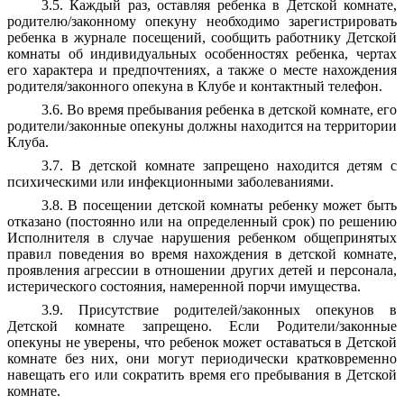
3.5. Каждый раз, оставляя ребенка в Детской комнате,
родителю/законному опекуну необходимо зарегистрировать
ребенка в журнале посещений, сообщить работнику Детской
комнаты об индивидуальных особенностях ребенка, чертах
его характера и предпочтениях, а также о месте нахождения
родителя/законного опекуна в Клубе и контактный телефон.
3.6. Во время пребывания ребенка в детской комнате, его
родители/законные опекуны должны находится на территории
Клуба.
3.7. В детской комнате запрещено находится детям с
психическими или инфекционными заболеваниями.
3.8. В посещении детской комнаты ребенку может быть
отказано (постоянно или на определенный срок) по решению
Исполнителя в случае нарушения ребенком общепринятых
правил поведения во время нахождения в детской комнате,
проявления агрессии в отношении других детей и персонала,
истерического состояния, намеренной порчи имущества.
3.9. Присутствие родителей/законных опекунов в
Детской комнате запрещено. Если Родители/законные
опекуны не уверены, что ребенок может оставаться в Детской
комнате без них, они могут периодически кратковременно
навещать его или сократить время его пребывания в Детской
комнате.