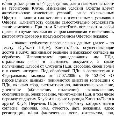
и/или размещения в общедоступном для ознакомления месте
на территории Клуба. Изменение условий Оферты влечет
автоматическое изменение условий, ранее заключенных
Оферты в полном соответствии с измененными условиями
Оферты. Клиент/Гость обязаны самостоятельно отслеживать
такие изменения. При этом Клиент/Гость оставляют за собой
право, в случае несогласия с произошедшими изменениями,
расторгнуть договор в предусмотренном Офертой порядке;
- являясь субъектом персональных данных (далее – по
тексту «Субъект ПДн»), Клиент/Гость осуществляющие
доступ в Клуб, принимают решение и выражают согласие на
обработку Исполнителем принадлежащих им ПДн,
отраженных выше в настоящем документе, а также
полученных Клубом от Субъекта ПДн, свободно, своей волей
и в своем интересе. Под обработкой ПДн в соответствии с
Федеральным законом от 27.07.2006 г. №152-ФЗ «О
персональных данных» понимаются действия (операции) с
ПДн, включая сбор, систематизацию, накопление, хранение,
уточнение (обновление, изменение), использование,
обезличивание, блокирование, уничтожение ПДн, в том числе
передачу ее другим Клубам в случае перевода Клиента/Гостя в
другой Клуб. Перечень ПДн, на обработку которых дается
согласие: фамилия, имя, отчество, дата рождения, адрес
регистрации и/или фактического места жительства, пол,