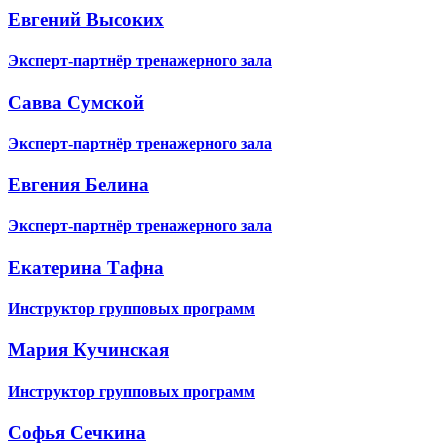
Евгений Высоких
Эксперт-партнёр тренажерного зала
Савва Сумской
Эксперт-партнёр тренажерного зала
Евгения Белина
Эксперт-партнёр тренажерного зала
Екатерина Тафна
Инструктор групповых программ
Мария Кучинская
Инструктор групповых программ
Софья Сечкина