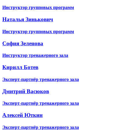
Инструктор групповых программ
Наталья Зинькович
Инструктор групповых программ
София Зеленова
Инструктор тренажерного зала
Кирилл Ботев
Эксперт-партнёр тренажерного зала
Дмитрий Васюков
Эксперт-партнёр тренажерного зала
Алексей Юткин
Эксперт-партнёр тренажерного зала