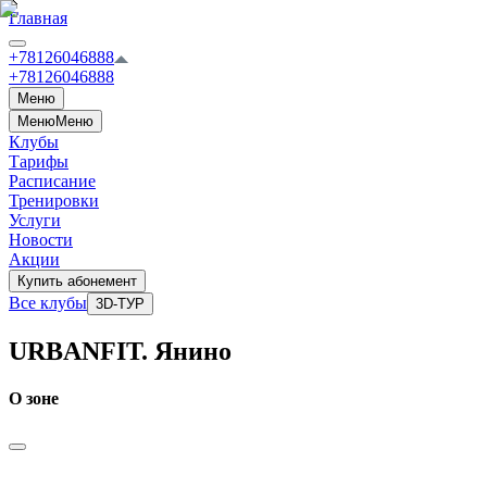
Главная
+78126046888
+78126046888
Меню
Меню
Меню
Клубы
Тарифы
Расписание
Тренировки
Услуги
Новости
Акции
Купить абонемент
Все клубы
3D-ТУР
URBANFIT. Янино
О зоне