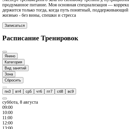
продуманное питание. Моя основная специализация — коррекц
держится только тогда, когда путь понятный, поддерживающий и
жизнью - без вины, спешки и стресса
Записаться
Расписание Тренировок
Янино
Категория
Вид занятий
Зона
Сбросить
пн
3
вт
4
ср
5
чт
6
пт
7
сб
8
вс
9
суббота, 8 августа
09
:00
10
:00
11
:00
12
:00
13
:00