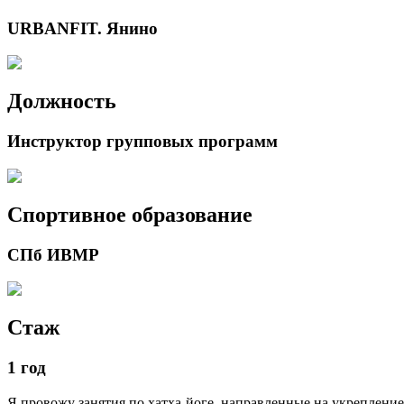
URBANFIT. Янино
Должность
Инструктор групповых программ
Спортивное образование
СПб ИВМР
Стаж
1 год
Я провожу занятия по хатха-йоге, направленные на укрепление