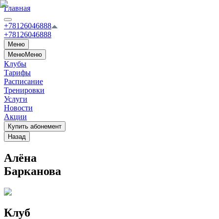
Главная
+78126046888
+78126046888
Меню
Меню
Меню
Клубы
Тарифы
Расписание
Тренировки
Услуги
Новости
Акции
Купить абонемент
Назад
Алёна
Барканова
Клуб