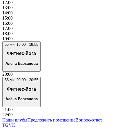
12
:00
13
:00
14
:00
15
:00
16
:00
17
:00
18
:00
19
:00
55
мин
19:00
-
19:55
Фитнес-йога
Алёна Барканова
20
:00
55
мин
20:00
-
20:55
Фитнес-йога
Алёна Барканова
21
:00
22
:00
Наши клубы
Предложить помещение
Вопрос-ответ
TG
VK