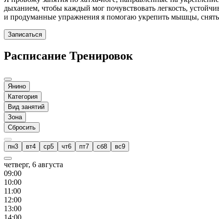
дыханием, чтобы каждый мог почувствовать легкость, устойчив
и продуманные упражнения я помогаю укрепить мышцы, снять н
Записаться
Расписание Тренировок
Янино
Категория
Вид занятий
Зона
Сбросить
пн
3
вт
4
ср
5
чт
6
пт
7
сб
8
вс
9
четверг, 6 августа
09
:00
10
:00
11
:00
12
:00
13
:00
14
:00