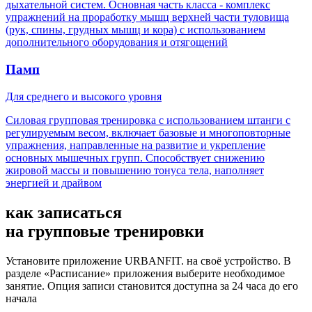
дыхательной систем. Основная часть класса - комплекс
упражнений на проработку мышц верхней части туловища
(рук, спины, грудных мышц и кора) с использованием
дополнительного оборудования и отягощений
Памп
Для среднего и высокого уровня
Силовая групповая тренировка с использованием штанги с
регулируемым весом, включает базовые и многоповторные
упражнения, направленные на развитие и укрепление
основных мышечных групп. Способствует снижению
жировой массы и повышению тонуса тела, наполняет
энергией и драйвом
как записаться
на
групповые тренировки
Установите приложение URBANFIT. на своё устройство. В
разделе «Расписание» приложения выберите необходимое
занятие. Опция записи становится доступна за 24 часа до его
начала