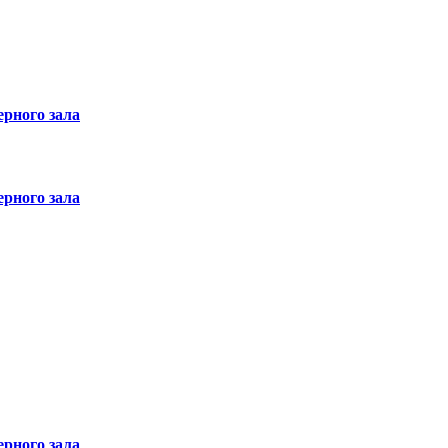
рного зала
рного зала
рного зала