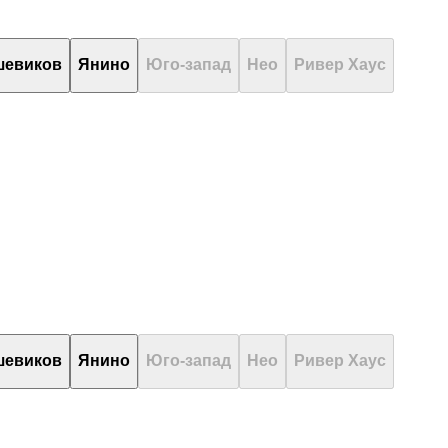
шевиков
Янино
Юго-запад
Нео
Ривер Хаус
шевиков
Янино
Юго-запад
Нео
Ривер Хаус