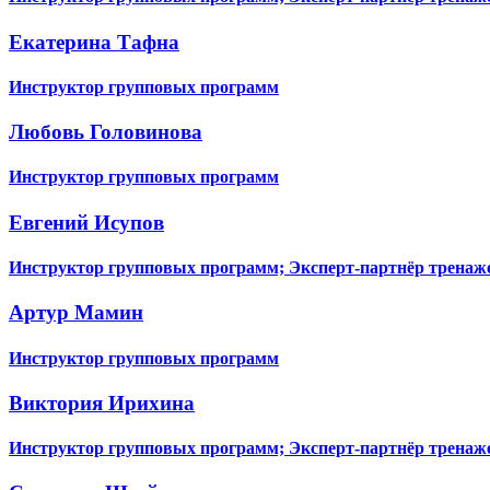
Екатерина Тафна
Инструктор групповых программ
Любовь Головинова
Инструктор групповых программ
Евгений Исупов
Инструктор групповых программ; Эксперт-партнёр тренаже
Артур Мамин
Инструктор групповых программ
Виктория Ирихина
Инструктор групповых программ; Эксперт-партнёр тренаже