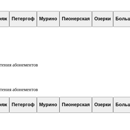
ояж
Петергоф
Мурино
Пионерская
Озерки
Боль
етения абонементов
етения абонементов
ояж
Петергоф
Мурино
Пионерская
Озерки
Боль