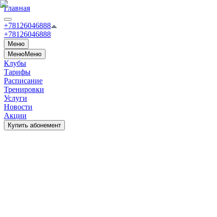
Главная
+78126046888
+78126046888
Меню
Меню
Меню
Клубы
Тарифы
Расписание
Тренировки
Услуги
Новости
Акции
Купить абонемент