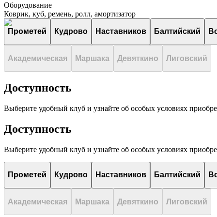
Оборудование
Коврик, куб, ремень, ролл, амортизатор
Прометей
Кудрово
Наставников
Балтийский
В
Академическая
Маршака
Девяткино
Лиговский
Доступность
Выберите удобный клуб и узнайте об особых условиях приобр
Доступность
Выберите удобный клуб и узнайте об особых условиях приобр
Прометей
Кудрово
Наставников
Балтийский
В
Академическая
Маршака
Девяткино
Лиговский