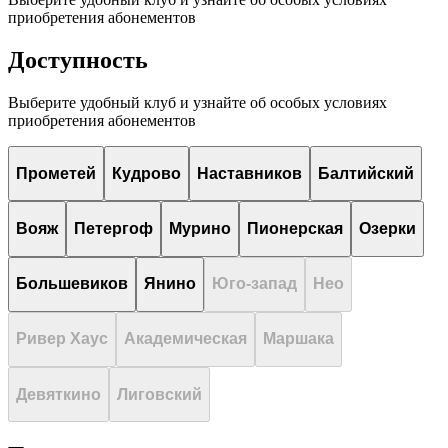
приобретения абонементов
Доступность
Выберите удобный клуб и узнайте об особых условиях
приобретения абонементов
Прометей
Кудрово
Наставников
Балтийский
Вояж
Петергоф
Мурино
Пионерская
Озерки
Большевиков
Янино
Юго-запад
Нео
Ривер Хаус
Академическая
Маршака
Девяткино
Лиговский