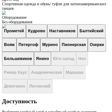
Спортивная одежда и обувь/ туфли для латиноамериканских
танцев
Оборудование
Без оборудования
Прометей
Кудрово
Наставников
Балтийский
Вояж
Петергоф
Мурино
Пионерская
Озерки
Большевиков
Янино
Юго-запад
Нео
Ривер Хаус
Академическая
Маршака
Девяткино
Лиговский
Доступность
Выберите удобный клуб и узнайте об особых условиях