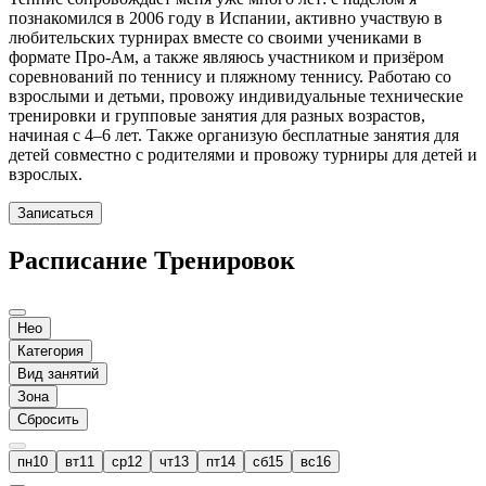
познакомился в 2006 году в Испании, активно участвую в
любительских турнирах вместе со своими учениками в
формате Про-Ам, а также являюсь участником и призёром
соревнований по теннису и пляжному теннису. Работаю со
взрослыми и детьми, провожу индивидуальные технические
тренировки и групповые занятия для разных возрастов,
начиная с 4–6 лет. Также организую бесплатные занятия для
детей совместно с родителями и провожу турниры для детей и
взрослых.
Записаться
Расписание Тренировок
Нео
Категория
Вид занятий
Зона
Сбросить
пн
10
вт
11
ср
12
чт
13
пт
14
сб
15
вс
16