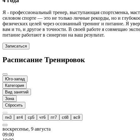
4 года
Я - профессиональный тренер, выступающая спортсменка, маст
силовом спорте — это не только личные рекорды, но и глубокое
физических целей через осознанный тренинг и питание. Я увер
вам и то, и другое в точности. В своей работе я совмещаю эк
питание работают в синергии на ваш результат.
Записаться
Расписание Тренировок
Юго-запад
Категория
Вид занятий
Зона
Сбросить
пн
3
вт
4
ср
5
чт
6
пт
7
сб
8
вс
9
воскресенье, 9 августа
09
:00