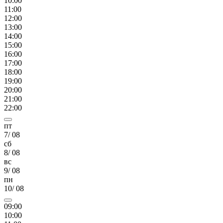
10
:00
11
:00
12
:00
13
:00
14
:00
15
:00
16
:00
17
:00
18
:00
19
:00
20
:00
21
:00
22
:00
пт
7
/
08
сб
8
/
08
вс
9
/
08
пн
10
/
08
09
:00
10
:00