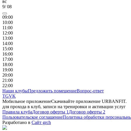
вс
9
/
08
09
:00
10
:00
11
:00
12
:00
13
:00
14
:00
15
:00
16
:00
17
:00
18
:00
19
:00
20
:00
21
:00
22
:00
Наши клубы
Предложить помещение
Вопрос-ответ
TG
VK
Мобильное приложение
Скачивайте приложение URBANFIT.
для прохода в клуб, записи на тренировки и активации услуг
Правила клуба
Договор оферты 1
Договор оферты 2
Пользовательское соглашение
Политика обработки персональн
Разработано в
Сайт grch