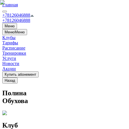
Главная
+78126046888
+78126046888
Меню
Меню
Меню
Клубы
Тарифы
Расписание
Тренировки
Услуги
Новости
Акции
Купить абонемент
Назад
Полина
Обухова
Клуб