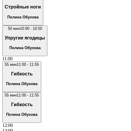
Стройные ноги
Полина Обухова
50
мин
10:00
-
10:50
Упругие ягодицы
Полина Обухова
11
:00
55
мин
11:00
-
11:55
Гибкость
Полина Обухова
55
мин
11:00
-
11:55
Гибкость
Полина Обухова
12
:00
13
:00