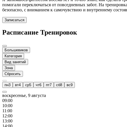
помогали переключаться от повседневных забот. На тренировк
безопасно, с вниманием к самочувствию и внутреннему состоя
Записаться
Расписание Тренировок
Большевиков
Категория
Вид занятий
Зона
Сбросить
пн
3
вт
4
ср
5
чт
6
пт
7
сб
8
вс
9
воскресенье, 9 августа
09
:00
10
:00
11
:00
12
:00
13
:00
14
:00