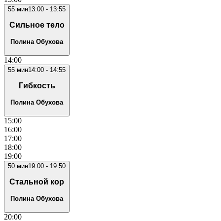
55
мин
13:00
-
13:55
Сильное тело
Полина Обухова
14
:00
55
мин
14:00
-
14:55
Гибкость
Полина Обухова
15
:00
16
:00
17
:00
18
:00
19
:00
50
мин
19:00
-
19:50
Стальной кор
Полина Обухова
20
:00