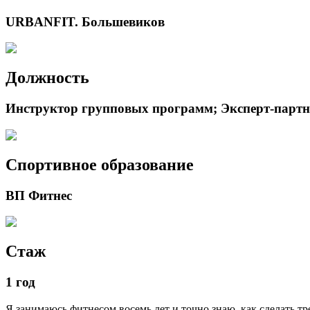
URBANFIT. Большевиков
Должность
Инструктор групповых программ; Эксперт-партн
Спортивное образование
ВП Фитнес
Стаж
1 год
Я занимаюсь фитнесом восемь лет и точно знаю, как сделать т