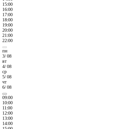
15
:00
16
:00
17
:00
18
:00
19
:00
20
:00
21
:00
22
:00
пн
3
/
08
вт
4
/
08
ср
5
/
08
чт
6
/
08
09
:00
10
:00
11
:00
12
:00
13
:00
14
:00
15
:00