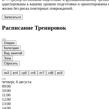
адаптированы к вашему уровню подготовки и ориентированы на
жизни без риска повторных повреждений.
Записаться
Расписание Тренировок
Озерки
Категория
Вид занятий
Зона
Сбросить
пн
3
вт
4
ср
5
чт
6
пт
7
сб
8
вс
9
четверг, 6 августа
09
:00
10
:00
11
:00
12
:00
13
:00
14
:00