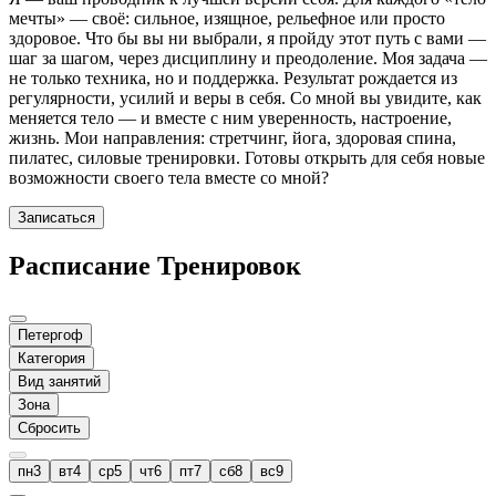
мечты» — своё: сильное, изящное, рельефное или просто
здоровое. Что бы вы ни выбрали, я пройду этот путь с вами —
шаг за шагом, через дисциплину и преодоление. Моя задача —
не только техника, но и поддержка. Результат рождается из
регулярности, усилий и веры в себя. Со мной вы увидите, как
меняется тело — и вместе с ним уверенность, настроение,
жизнь. Мои направления: стретчинг, йога, здоровая спина,
пилатес, силовые тренировки. Готовы открыть для себя новые
возможности своего тела вместе со мной?
Записаться
Расписание Тренировок
Петергоф
Категория
Вид занятий
Зона
Сбросить
пн
3
вт
4
ср
5
чт
6
пт
7
сб
8
вс
9