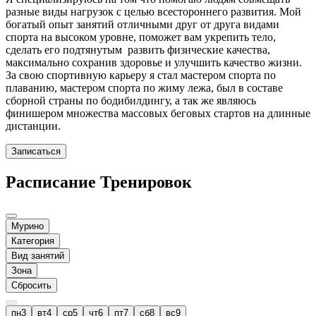
разные виды нагрузок с целью всестороннего развития. Мой
богатый опыт занятий отличными друг от друга видами
спорта на высоком уровне, поможет вам укрепить тело,
сделать его подтянутым развить физические качества,
максимально сохранив здоровье и улучшить качество жизни.
За свою спортивную карьеру я стал мастером спорта по
плаванию, мастером спорта по жиму лежа, был в составе
сборной страны по бодибилдингу, а так же являюсь
финишером множества массовых беговых стартов на длинные
дистанции.
Записаться
Расписание Тренировок
Мурино
Категория
Вид занятий
Зона
Сбросить
пн
3
вт
4
ср
5
чт
6
пт
7
сб
8
вс
9