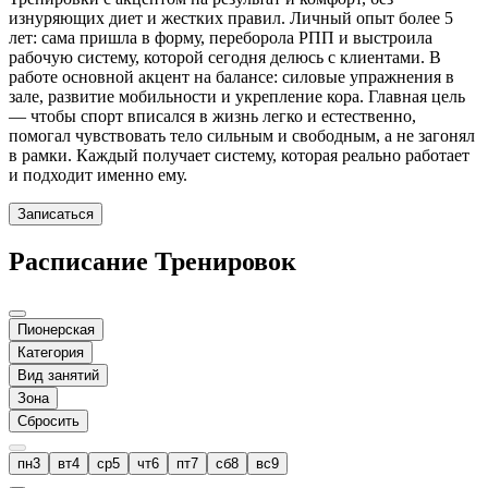
изнуряющих диет и жестких правил. Личный опыт более 5
лет: сама пришла в форму, переборола РПП и выстроила
рабочую систему, которой сегодня делюсь с клиентами. В
работе основной акцент на балансе: силовые упражнения в
зале, развитие мобильности и укрепление кора. Главная цель
— чтобы спорт вписался в жизнь легко и естественно,
помогал чувствовать тело сильным и свободным, а не загонял
в рамки. Каждый получает систему, которая реально работает
и подходит именно ему.
Записаться
Расписание Тренировок
Пионерская
Категория
Вид занятий
Зона
Сбросить
пн
3
вт
4
ср
5
чт
6
пт
7
сб
8
вс
9