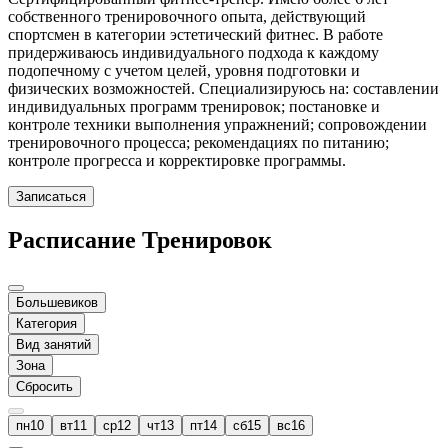
собственного тренировочного опыта, действующий
спортсмен в категории эстетический фитнес. В работе
придерживаюсь индивидуального подхода к каждому
подопечному с учетом целей, уровня подготовки и
физических возможностей. Специализируюсь на: составлении
индивидуальных программ тренировок; постановке и
контроле техники выполнения упражнений; сопровождении
тренировочного процесса; рекомендациях по питанию;
контроле прогресса и корректировке программы.
Записаться
Расписание Тренировок
Большевиков
Категория
Вид занятий
Зона
Сбросить
пн
10
вт
11
ср
12
чт
13
пт
14
сб
15
вс
16