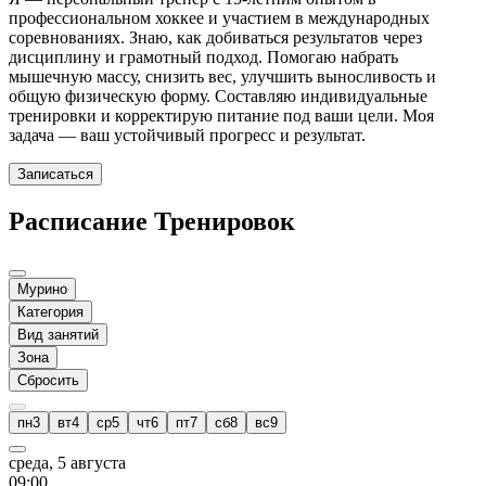
профессиональном хоккее и участием в международных
соревнованиях. Знаю, как добиваться результатов через
дисциплину и грамотный подход. Помогаю набрать
мышечную массу, снизить вес, улучшить выносливость и
общую физическую форму. Составляю индивидуальные
тренировки и корректирую питание под ваши цели. Моя
задача — ваш устойчивый прогресс и результат.
Записаться
Расписание Тренировок
Мурино
Категория
Вид занятий
Зона
Сбросить
пн
3
вт
4
ср
5
чт
6
пт
7
сб
8
вс
9
среда, 5 августа
09
:00