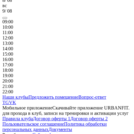
8
/
08
вс
9
/
08
09
:00
10
:00
11
:00
12
:00
13
:00
14
:00
15
:00
16
:00
17
:00
18
:00
19
:00
20
:00
21
:00
22
:00
Наши клубы
Предложить помещение
Вопрос-ответ
TG
VK
Мобильное приложение
Скачивайте приложение URBANFIT.
для прохода в клуб, записи на тренировки и активации услуг
Правила клуба
Договор оферты 1
Договор оферты 2
Пользовательское соглашение
Политика обработки
персональных данных
Документы