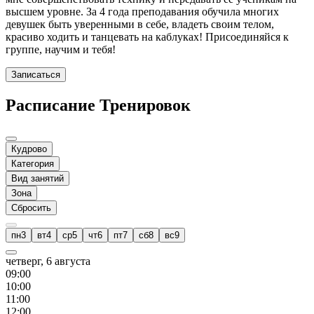
высшем уровне. За 4 года преподавания обучила многих
девушек быть уверенными в себе, владеть своим телом,
красиво ходить и танцевать на каблуках! Присоединяйся к
группе, научим и тебя!
Записаться
Расписание Тренировок
Кудрово
Категория
Вид занятий
Зона
Сбросить
пн
3
вт
4
ср
5
чт
6
пт
7
сб
8
вс
9
четверг, 6 августа
09
:00
10
:00
11
:00
12
:00