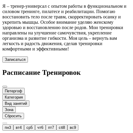
Я – тренер-универсал с опытом работы в функциональном и
силовом тренинге, пилатесе и реабилитации. Помогаю
восстановить тело после травм, скорректировать осанку и
укрепить мышцы. Особое внимание уделяю женскому
здоровью и восстановлению после родов. Мои тренировки
направлены на улучшение самочувствия, укрепление
организма и развитие гибкости. Моя цель – вернуть вам
легкость и радость движения, сделав тренировки
комфортными и эффективными!
Записаться
Расписание Тренировок
Петергоф
Категория
Вид занятий
Зона
Сбросить
пн
3
вт
4
ср
5
чт
6
пт
7
сб
8
вс
9