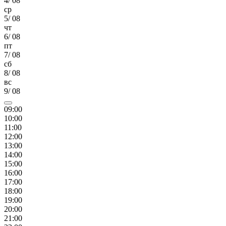
4
/
08
ср
5
/
08
чт
6
/
08
пт
7
/
08
сб
8
/
08
вс
9
/
08
09
:00
10
:00
11
:00
12
:00
13
:00
14
:00
15
:00
16
:00
17
:00
18
:00
19
:00
20
:00
21
:00