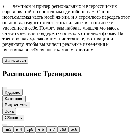
Я — чемпион и призер региональных и всероссийских
соревнований по восточным единоборствам. Спорт —
неотъемлемая часть моей жизни, и я стремлюсь передать этот
опыт каждому, кто хочет стать сильнее, выносливее и
увереннее в себе. Помогу вам набрать мышечную массу,
снизить вес или поддерживать тело в отличной форме. На
тренировках уделяю внимание технике, мотивации и
результату, чтобы вы видели реальные изменения и
чувствовали себя лучше с каждым занятием.
Записаться
Расписание Тренировок
Кудрово
Категория
Вид занятий
Зона
Сбросить
пн
3
вт
4
ср
5
чт
6
пт
7
сб
8
вс
9