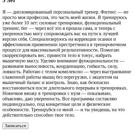
5 лет
Я — дипломированный персональный тренер. Фитнес — не
просто моя профессия, это часть моей жизни. Я тренируюсь
уже более 10 лет: силовые тренировки, функциональный
тренинг, бег — через всё это я прошла сама, и теперь с
уверенностью могу сопровождать вас на пути к лучшей
версии себя. Специализируюсь на коррекции осанки и
эффективном применении престретчинга в тренировочном
процессе для максимальной результативности. Помогаю
скорректировать вес, привести тело в тонус, набрать
мышечную массу. Уделяю внимание функциональности —
развиваем выносливость, координацию, гибкость, силу,
ловкость. Работаю с телом комплексно — через выстраивание
слаженной работы мышц без перегрузки, с акцентом на
мышечный баланс и контроль. Знаю, как безопасно
восстановиться после длительного перерыва в тренировках.
Новичков ввожу в тренировки с нуля — показываю,
объясняю, даю уверенность. Все программы составляю
индивидуально, под конкретные цели и физические
особенности. Тренируйся со мной — и ты увидишь, на что
действительно способно твое тело.
Записаться