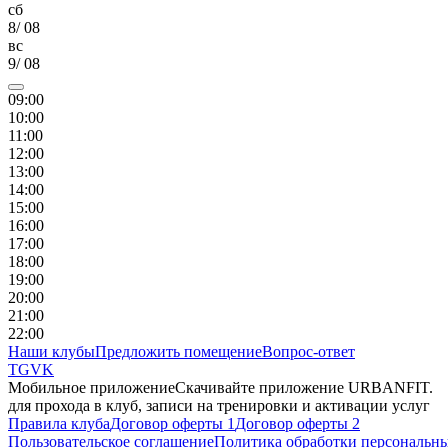
сб
8
/
08
вс
9
/
08
09
:00
10
:00
11
:00
12
:00
13
:00
14
:00
15
:00
16
:00
17
:00
18
:00
19
:00
20
:00
21
:00
22
:00
Наши клубы
Предложить помещение
Вопрос-ответ
TG
VK
Мобильное приложение
Скачивайте приложение URBANFIT.
для прохода в клуб, записи на тренировки и активации услуг
Правила клуба
Договор оферты 1
Договор оферты 2
Пользовательское соглашение
Политика обработки персональн