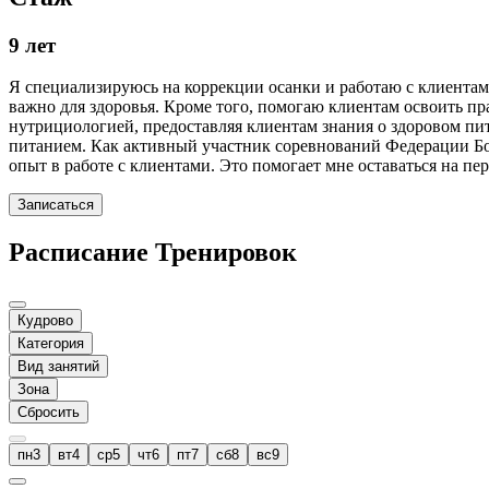
9 лет
Я специализируюсь на коррекции осанки и работаю с клиентам
важно для здоровья. Кроме того, помогаю клиентам освоить 
нутрициологией, предоставляя клиентам знания о здоровом пит
питанием. Как активный участник соревнований Федерации Бо
опыт в работе с клиентами. Это помогает мне оставаться на п
Записаться
Расписание Тренировок
Кудрово
Категория
Вид занятий
Зона
Сбросить
пн
3
вт
4
ср
5
чт
6
пт
7
сб
8
вс
9