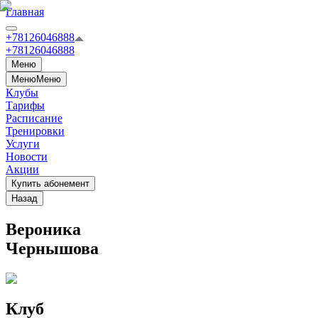
Главная
+78126046888
+78126046888
Меню
Меню
Меню
Клубы
Тарифы
Расписание
Тренировки
Услуги
Новости
Акции
Купить абонемент
Назад
Вероника
Чернышова
Клуб