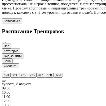
профессиональный игрок в теннис, победитель и призёр турни
языке. Провожу групповые и индивидуальные тренировки по па
подход к каждому с учётом уровня подготовки и целей. Присое
Записаться
Расписание Тренировок
Нео
Категория
Вид занятий
Зона
Сбросить
пн
3
вт
4
ср
5
чт
6
пт
7
сб
8
вс
9
суббота, 8 августа
09
:00
10
:00
11
:00
12
:00
13
:00