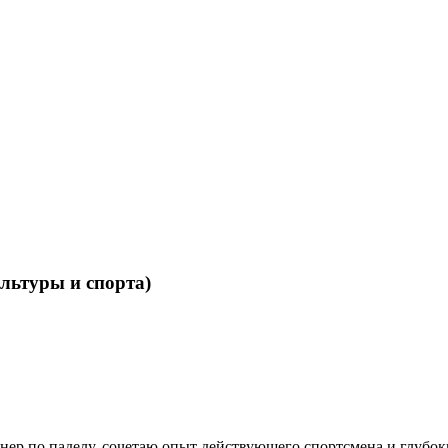
льтуры и спорта)
нер по паделу, сочетаю опыт действующего спортсмена и глубок