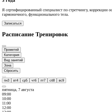
3 года
Я сертифицированный специалист по стретчингу, коррекции о
гармоничного, функционального тела.
Записаться
Расписание Тренировок
Прометей
Категория
Вид занятий
Зона
Сбросить
пн
3
вт
4
ср
5
чт
6
пт
7
сб
8
вс
9
пятница, 7 августа
09
:00
10
:00
11
:00
12
:00