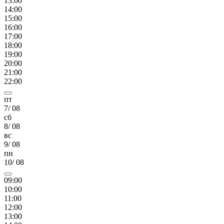
13
:00
14
:00
15
:00
16
:00
17
:00
18
:00
19
:00
20
:00
21
:00
22
:00
пт
7
/
08
сб
8
/
08
вс
9
/
08
пн
10
/
08
09
:00
10
:00
11
:00
12
:00
13
:00