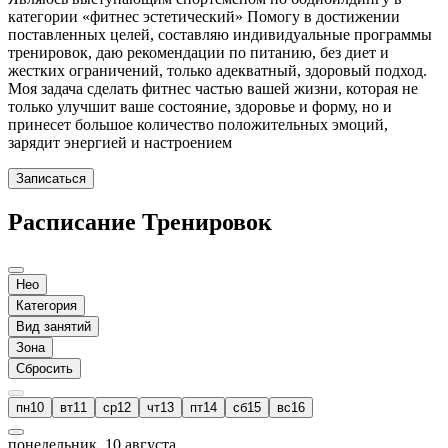
категории «фитнес эстетический» Помогу в достижении
поставленных целей, составляю индивидуальные программы
тренировок, даю рекомендации по питанию, без диет и
жестких ограничений, только адекватный, здоровый подход.
Моя задача сделать фитнес частью вашей жизни, которая не
только улучшит ваше состояние, здоровье и форму, но и
принесет большое количество положительных эмоций,
зарядит энергией и настроением
Записаться
Расписание Тренировок
Нео
Категория
Вид занятий
Зона
Сбросить
пн
10
вт
11
ср
12
чт
13
пт
14
сб
15
вс
16
понедельник, 10 августа