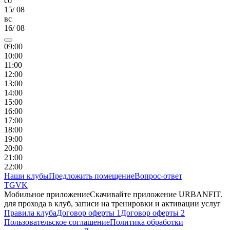
сб
15
/
08
вс
16
/
08
09
:00
10
:00
11
:00
12
:00
13
:00
14
:00
15
:00
16
:00
17
:00
18
:00
19
:00
20
:00
21
:00
22
:00
Наши клубы
Предложить помещение
Вопрос-ответ
TG
VK
Мобильное приложение
Скачивайте приложение URBANFIT.
для прохода в клуб, записи на тренировки и активации услуг
Правила клуба
Договор оферты 1
Договор оферты 2
Пользовательское соглашение
Политика обработки