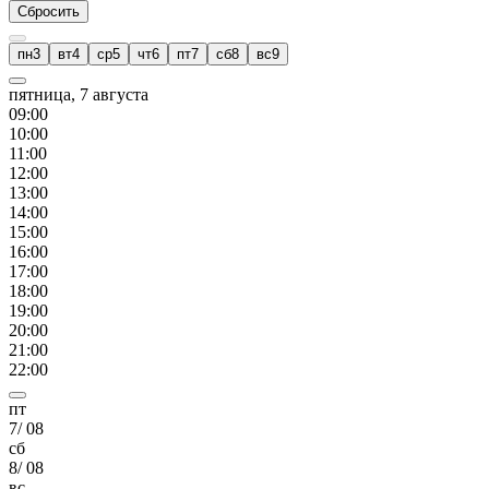
Сбросить
пн
3
вт
4
ср
5
чт
6
пт
7
сб
8
вс
9
пятница, 7 августа
09
:00
10
:00
11
:00
12
:00
13
:00
14
:00
15
:00
16
:00
17
:00
18
:00
19
:00
20
:00
21
:00
22
:00
пт
7
/
08
сб
8
/
08
вс