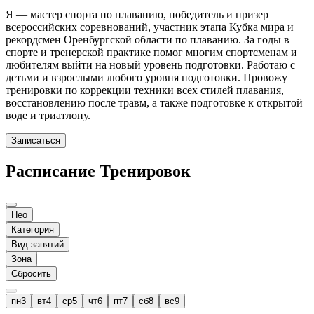
Я — мастер спорта по плаванию, победитель и призер
всероссийских соревнований, участник этапа Кубка мира и
рекордсмен Оренбургской области по плаванию. За годы в
спорте и тренерской практике помог многим спортсменам и
любителям выйти на новый уровень подготовки. Работаю с
детьми и взрослыми любого уровня подготовки. Провожу
тренировки по коррекции техники всех стилей плавания,
восстановлению после травм, а также подготовке к открытой
воде и триатлону.
Записаться
Расписание Тренировок
Нео
Категория
Вид занятий
Зона
Сбросить
пн
3
вт
4
ср
5
чт
6
пт
7
сб
8
вс
9