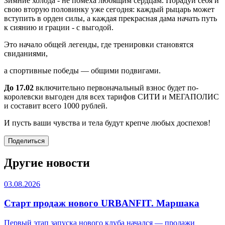
Зимние холода - не помеха любящим сердцам. Порадуй себя и
свою вторую половинку уже сегодня: каждый рыцарь может
вступить в орден силы, а каждая прекрасная дама начать путь
к сиянию и грации - с выгодой.
Это начало общей легенды, где тренировки становятся
свиданиями,
а спортивные победы — общими подвигами.
До 17.02
включительно первоначальный взнос будет по-
королевски выгоден для всех тарифов СИТИ и МЕГАПОЛИС
и составит всего 1000 рублей.
И пусть ваши чувства и тела будут крепче любых доспехов!
Поделиться
Другие новости
03.08.2026
Старт продаж нового URBANFIT. Маршака
Первый этап запуска нового клуба начался — продажи