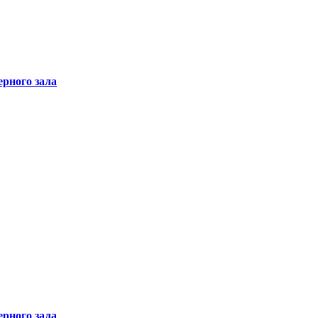
рного зала
рного зала