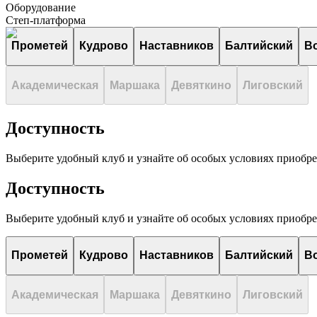
Оборудование
Степ-платформа
Прометей
Кудрово
Наставников
Балтийский
В
Академическая
Маршака
Девяткино
Лиговский
Доступность
Выберите удобный клуб и узнайте об особых условиях приобр
Доступность
Выберите удобный клуб и узнайте об особых условиях приобр
Прометей
Кудрово
Наставников
Балтийский
В
Академическая
Маршака
Девяткино
Лиговский