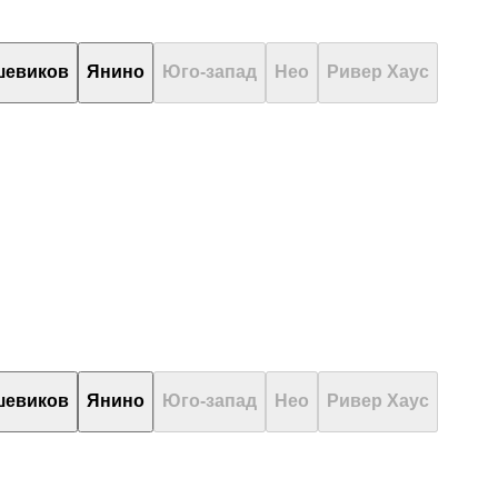
шевиков
Янино
Юго-запад
Нео
Ривер Хаус
шевиков
Янино
Юго-запад
Нео
Ривер Хаус