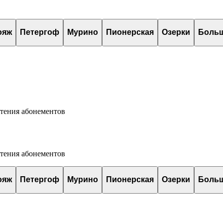
ояж
Петергоф
Мурино
Пионерская
Озерки
Боль
етения абонементов
етения абонементов
ояж
Петергоф
Мурино
Пионерская
Озерки
Боль