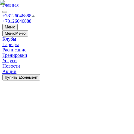
Главная
+78126046888
+78126046888
Меню
Меню
Меню
Клубы
Тарифы
Расписание
Тренировки
Услуги
Новости
Акции
Купить абонемент