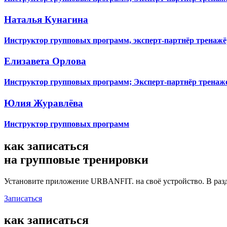
Наталья Кунагина
Инструктор групповых программ, эксперт-партнёр тренажё
Елизавета Орлова
Инструктор групповых программ; Эксперт-партнёр тренаже
Юлия Журавлёва
Инструктор групповых программ
как записаться
на
групповые тренировки
Установите приложение URBANFIT. на своё устройство. В разде
Записаться
как записаться