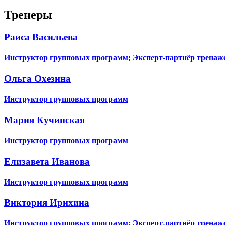
Тренеры
Раиса Васильева
Инструктор групповых программ; Эксперт-партнёр тренаже
Ольга Охезина
Инструктор групповых программ
Мария Кучинская
Инструктор групповых программ
Елизавета Иванова
Инструктор групповых программ
Виктория Ирихина
Инструктор групповых программ; Эксперт-партнёр тренаже