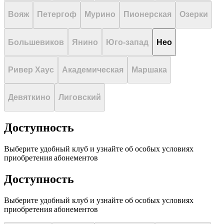
Вояж
Петергоф
Мурино
Пионерская
Озерки
Большевиков
Янино
Юго-запад
Нео
Ривер Хаус
Академическая
Маршака
Девяткино
Лиговский
Доступность
Выберите удобный клуб и узнайте об особых условиях
приобретения абонементов
Доступность
Выберите удобный клуб и узнайте об особых условиях
приобретения абонементов