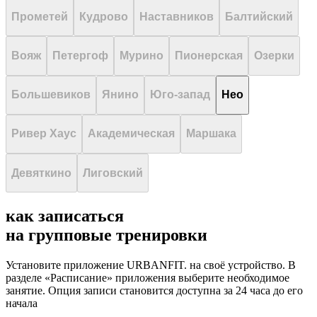
Прометей
Кудрово
Наставников
Балтийский
Вояж
Петергоф
Мурино
Пионерская
Озерки
Большевиков
Янино
Юго-запад
Нео
Ривер Хаус
Академическая
Маршака
Девяткино
Лиговский
как записаться
на
групповые тренировки
Установите приложение URBANFIT. на своё устройство. В
разделе «Расписание» приложения выберите необходимое
занятие. Опция записи становится доступна за 24 часа до его
начала